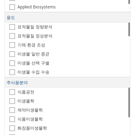
Applied Biosystems
Oxford Immunotec
용도
표적물질 정량분석
표적물질 정성분석
기체 환경 조성
미생물 일반 증균
미생물 선택 구별
미생물 수집 수송
미생물 배지 원료
주사용분야
희석
식품공전
지시약
미생물학
항생제 감수성 시험
제약미생물학
미생물 확인 시험
식품미생물학
품질관리/표준
화장품미생물학