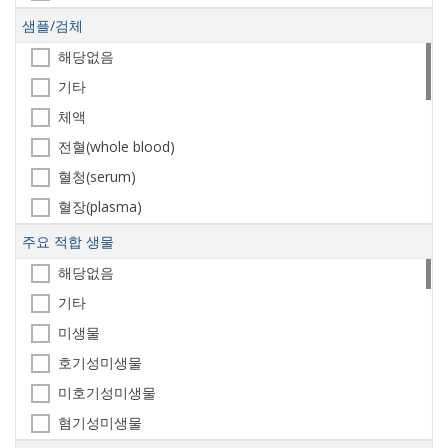
장치 기구
Disc/Strip diffusion
샘플/검체
키트 박스
ELISA
해당없음
Strip
기타
Immuno
체액
Lateral Flow
전혈(whole blood)
TMA(transcription mediated amplification)
혈청(serum)
Colorimetry
혈장(plasma)
Luminescence
소변(urine)
주요 적합 생물
Fluorescence
대변(feces)
해당없음
PCR
뇌척수액(CSF)
기타
Primer-Probe Detection
타액(saliva)
미생물
생물배양체
호기성미생물
식품
미호기성미생물
축산품
혐기성미생물
화장품