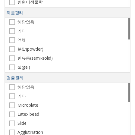
세포배양
병원미생물학
Western Blot
내분비학
제품형태
Flow Cytometry
골다공증
해당없음
Block/Neutralize
세포생물학
기타
ELISA
분자생물학
액체
ImmunoCytoChem
환경미생물학
분말(powder)
ImmunoHistoChem
반유동(semi-solid)
ImmunoPrecipit
젤(gel)
Control
동결건조
검출원리
미생물 배지 첨가제
동결
해당없음
해당없음
막대(stick)
기타
기타
디스크(disc)
Microplate
스트립(strip)
Latex bead
슬라이드(slide)
Slide
사각패드
Agglutination