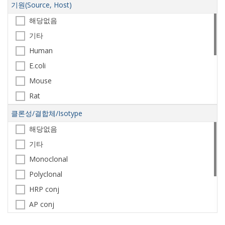
Aspergillus
기원(Source, Host)
의약품
Bacillus
해당없음
환경
Brucella
기타
임상검체
Campylobacter
Human
물
Candida
E.coli
사료(feed)
Clostridium
Mouse
Cronobacter
Rat
Enterobacter
Rabbit
클론성/결합체/Isotype
Escherichia
Goat
해당없음
Lactobacillus
Sheep
기타
Legionella
CHO
Monoclonal
Listeria
NS0
Polyclonal
Mycobacteria
Insect cell
HRP conj
Salmonella
HEK293
AP conj
Staphylococcus
Fluorescence conj